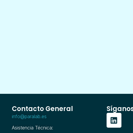
Contacto General
Sígano
info@paralab.es
Asistencia Técnica: