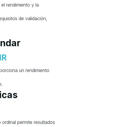
l rendimiento y la
quisitos de validación,
ándar
HR
porciona un rendimiento
o.
icas
ordinal permite resultados