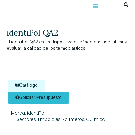
identiPol QA2
El identiPol QA2 es un dispositivo diseñado para identificar y
evaluar la calidad de los termoplásticos.
Catálogo
Solicitar Presupuesto
Marca:
identiPol
Sectores:
Embalajes
,
Polímeros
,
Química