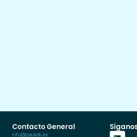
Contacto General
Sígano
info@paralab.es