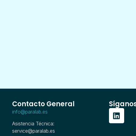
Contacto General
Sígano
info@paralab.es
Asistencia Técnica:
service@paralab.es