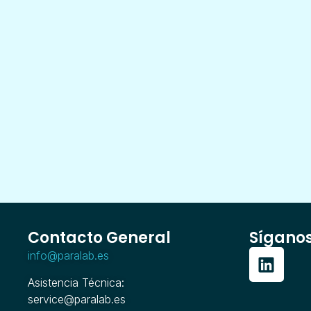
Contacto General
Sígano
info@paralab.es
Asistencia Técnica:
service@paralab.es