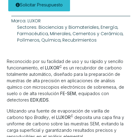
Solicitar Presupuesto
Marca:
LUXOR
Sectores:
Biociencias y Biomateriales
,
Energía
,
Farmacéutica
,
Minerales, Cementos y Cerámica
,
Polímeros
,
Química
,
Recubrimientos
Reconocido por su facilidad de uso y su rápido y sencillo
C
funcionamiento, el
LUXOR
es un recubridor de carbono
totalmente automático, diseñado para la preparación de
muestras de alta precisión en aplicaciones de análisis
químico con microscopios electrónicos de sobremesa, de
suelo o de alta resolución
FE-SEM
, equipados con
detectores
EDX/EDS
.
Utilizando una fuente de evaporación de varilla de
C
carbono tipo
Bradley
, el
LUXOR
deposita una capa fina y
uniforme de carbono sobre las muestras SEM, evitando la
carga superficial y garantizando resultados precisos y
reproducibles en el análisis elemental.