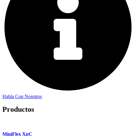
Habla Con Nosotros
Productos
MiniFlex XpC