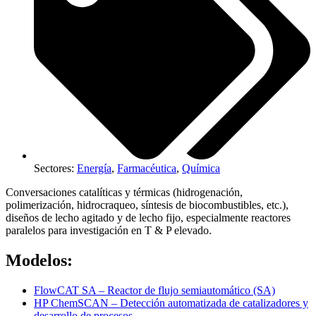
Sectores:
Energía
,
Farmacéutica
,
Química
Conversaciones catalíticas y térmicas (hidrogenación,
polimerización, hidrocraqueo, síntesis de biocombustibles, etc.),
diseños de lecho agitado y de lecho fijo, especialmente reactores
paralelos para investigación en T & P elevado.
Modelos:
FlowCAT SA – Reactor de flujo semiautomático (SA)
HP ChemSCAN – Detección automatizada de catalizadores y
desarrollo de procesos